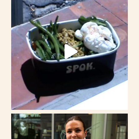
34
1
Des cerises, une meringue dorée, et les mains de
...
232
16