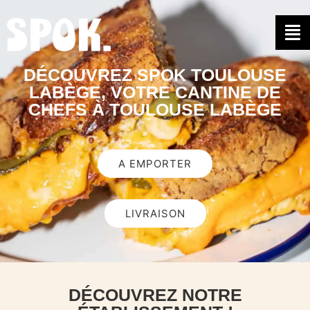
DÉCOUVREZ SPOK TOULOUSE
LABÈGE, VOTRE CANTINE DE
CHEFS À TOULOUSE LABÈGE
A EMPORTER
LIVRAISON
DÉCOUVREZ NOTRE