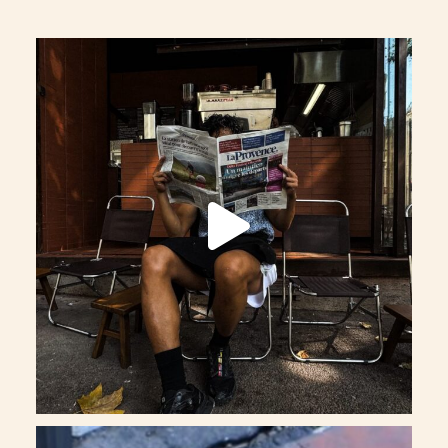
Spok Catalans, un mois déjà
@spok_catalans
161
19
La salade de l’été a enfin trouvé son nom.
...