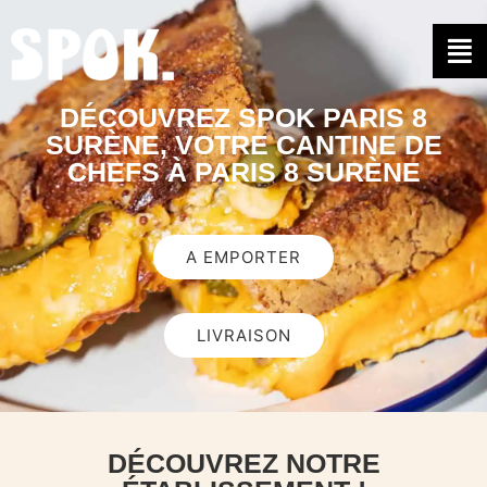
DÉCOUVREZ SPOK PARIS 8
SURÈNE, VOTRE CANTINE DE
CHEFS À PARIS 8 SURÈNE
A EMPORTER
LIVRAISON
DÉCOUVREZ NOTRE