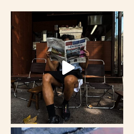
Spok Catalans, un mois déjà
@spok_catalans
161
19
La salade de l’été a enfin trouvé son nom.
...